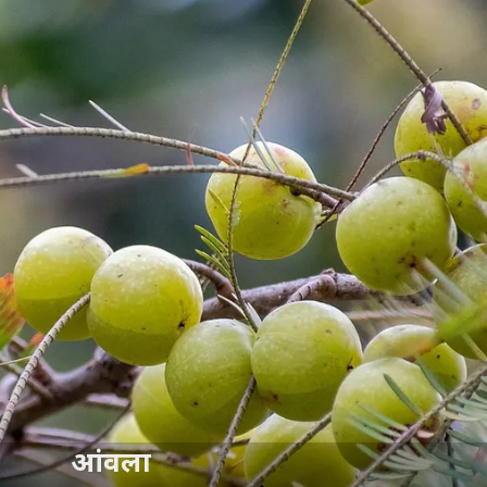
आंवला