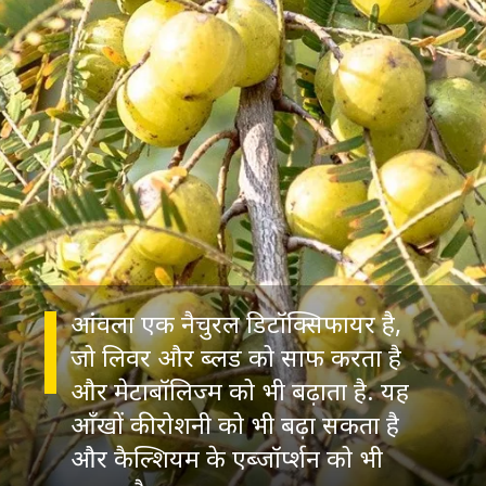
आंवला एक नैचुरल डिटॉक्सिफायर है,
जो लिवर और ब्लड को साफ करता है
और मेटाबॉलिज्म को भी बढ़ाता है. यह
आँखों की रोशनी को भी बढ़ा सकता है
और कैल्शियम के एब्जॉर्प्शन को भी