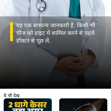
यह एक सामान्य जानकारी है. किसी भी
चीज को डाइट में शामिल करने से पहले
डॉक्टर से पूछ लें.
ये भी देखें
खुल रहा है
https://www.aajtak.in//visualstories/health/kesar-aka-saffron-in-milk-health-benefits-immunity-glowing-skin-heart-digestion-tvist-271600-07-01-2026?utm_source=cta&utm_medium=referral&utm_campaign=vs_cta