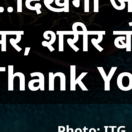
र, शरीर ब
Thank Yo
Photo: ITG