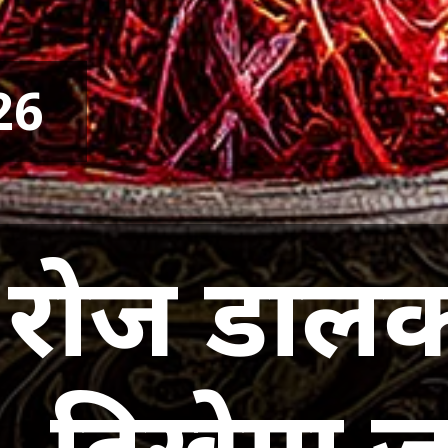
26
में रोज डाल
..दिखेगा 