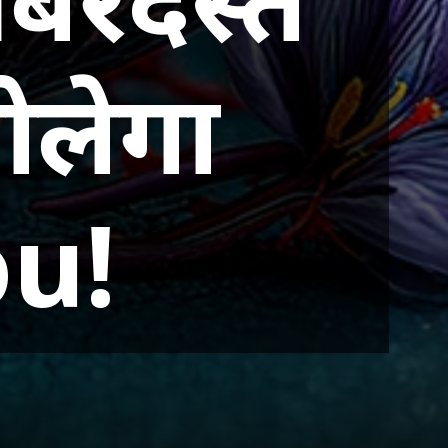
ोलेगा
u!