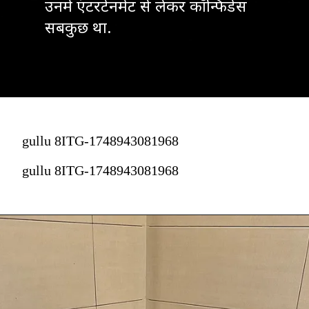
उनमें एंटरटेनमेंट से लेकर कॉन्फिडेंस
सबकुछ था.
gullu 8ITG-1748943081968
gullu 8ITG-1748943081968