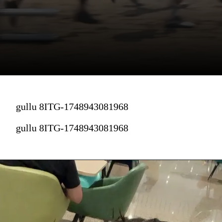
gullu 8ITG-1748943081968
gullu 8ITG-1748943081968