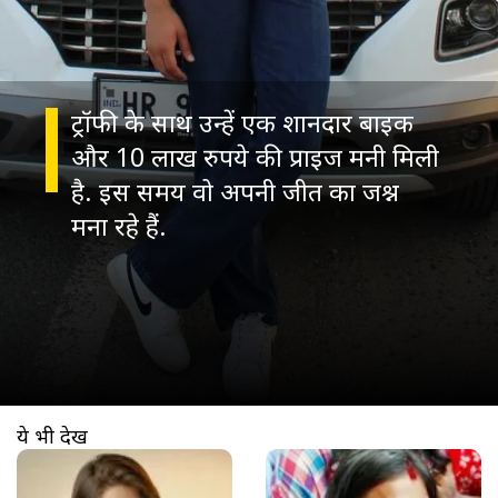
ट्रॉफी के साथ उन्हें एक शानदार बाइक
और 10 लाख रुपये की प्राइज मनी मिली
है. इस समय वो अपनी जीत का जश्न
मना रहे हैं.
ये भी देखें
खुल रहा है
https://www.aajtak.in//visualstories/entertainment/aditi-bhatia-denied-photo-with-sachin-tendulkar-mother-shocking-reaction-tv-actress-tmovb-276190-12-03-2026?utm_source=cta&utm_medium=referral&utm_campaign=vs_cta