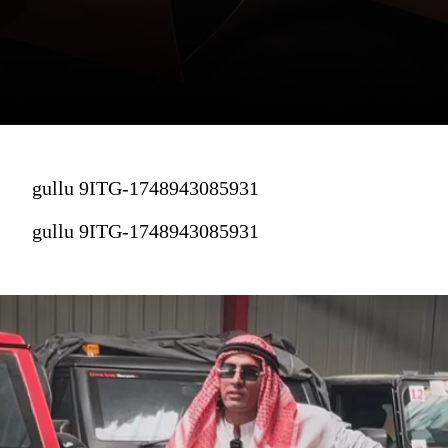
gullu 9ITG-1748943085931
gullu 9ITG-1748943085931