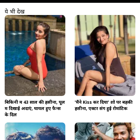
ये भी देखें
खुल रहा है
https://www.aajtak.in//visualstories/entertainment/43-years-old-monalisa-stunning-look-in-red-bikini-flaunt-figure-raises-the-temperature-of-internet-tmovb-276277-14-03-2026?utm_source=cta&utm_medium=referral&utm_campaign=vs_cta
बिकिनी में 43 साल की हसीना, पूल
'मैंने Kiss कर दिया' शो पर बहकी
में दिखाईं अदाएं, घायल हुए फैन्स
हसीना, एक्टर संग हुई रोमांटिक
के दिल