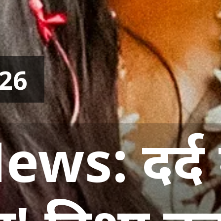
26
ws: दर्द म