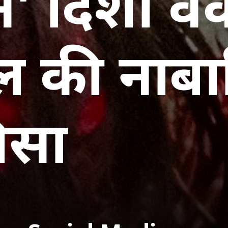
न' दिशा व
ल की नाबा