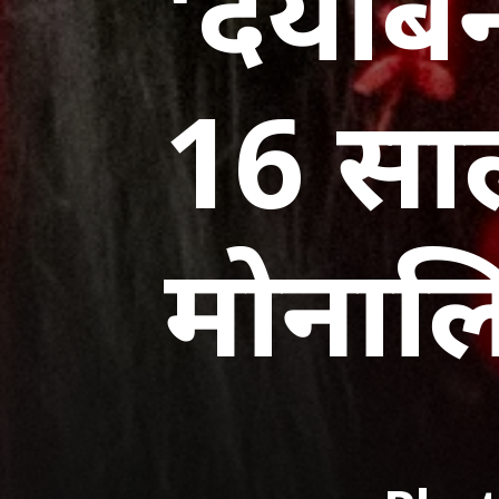
'दयाबे
16 सा