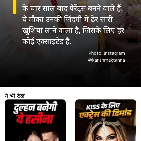
के चार साल बाद पेरेंट्स बनने वाले हैं.
ये मौका उनकी जिंदगी में ढेर सारी
खुशियां लाने वाला है, जिसके लिए हर
कोई एक्साइटेड है.
Photo: Instagram
@karishmaktanna
ये भी देखें
खुल रहा है
https://www.aajtak.in//visualstories/entertainment/palak-purswani-bachelor-party-video-actress-soon-getting-married-at-32-age-tmovf-278320-11-04-2026?utm_source=cta&utm_medium=referral&utm_campaign=vs_cta