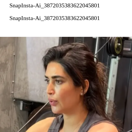
SnapInsta-Ai_3872035383622045801
SnapInsta-Ai_3872035383622045801