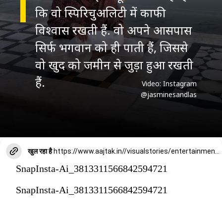
कि वो स्पिरिचुअलिटी में काफी
विश्वास रखती हैं. वो अपने आसपास
सिर्फ भगवान को ही पाती हैं, जिससे
वो खुद को जमीन से जुड़ा हुआ रखती
हैं.
Video: Instagram
@
jasminesandlas
खुल रहा है
https://www.aajtak.in//visualstories/entertainment/youtuber-armaan-malik-holds-first-wife-payal-babybump-maternity-photoshoot-sautan-kritika-viral-tmovf-276379-16-03-2026?utm_source=cta&utm_medium=referral&utm_campaign=vs_cta
SnapInsta-Ai_3813311566842594721
SnapInsta-Ai_3813311566842594721