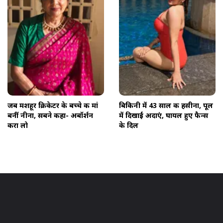
जब मशहूर क्र‍िकेटर के बच्चे की मां
बिकिनी में 43 साल की हसीना, पूल
बनीं नीना, सबने कहा- अबॉर्शन
में दिखाईं अदाएं, घायल हुए फैन्स
करा लो
के दिल