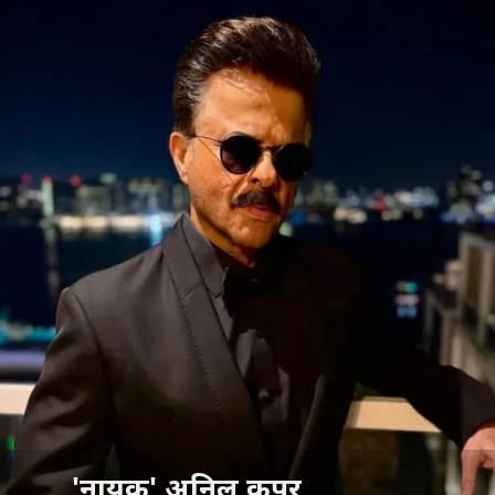
'नायक' अनिल कपूर