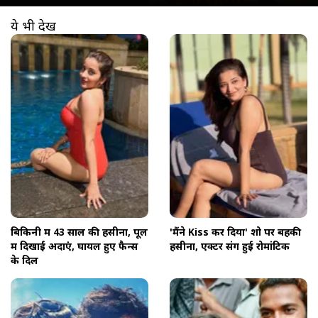
ये भी देखें
खुल रहा है
https://www.aajtak.in//visualstories/entertainment/43-years-old-monalisa-stunning-look-in-red-bikini-flaunt-figure-raises-the-temperature-of-internet-tmovb-276277-14-03-2026?utm_source=cta&utm_medium=referral&utm_campaign=vs_cta
बिकिनी में 43 साल की हसीना, पूल
'मैंने Kiss कर दिया' शो पर बहकी
में दिखाईं अदाएं, घायल हुए फैन्स
हसीना, एक्टर संग हुई रोमांटिक
के दिल