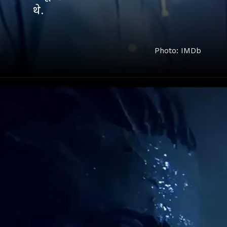
थे.
Photo: IMDb