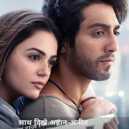
साथ दिखे अहान-अनीत