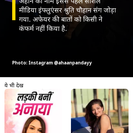
अहान का नाम इससे पहले सोशल
मीडिया इंफ्लुएंसर श्रुति चौहान संग जोड़ा
गया. अफेयर की बातों को किसी ने
कंफर्म नहीं किया है.
Photo: Instagram @ahaanpandayy
ये भी देखें
खुल रहा है
https://www.aajtak.in//visualstories/entertainment/anaya-bangar-sex-affermation-surgery-successful-final-update-transformation-journey-tmovj-276296-14-03-2026?utm_source=cta&utm_medium=referral&utm_campaign=vs_cta