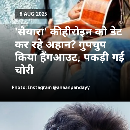
8 AUG 2025
'सैयारा' की हीरोइन को डेट
कर रहे अहान? गुपचुप
किया हैंगआउट, पकड़ी गई
चोरी
Photo: Instagram @ahaanpandayy