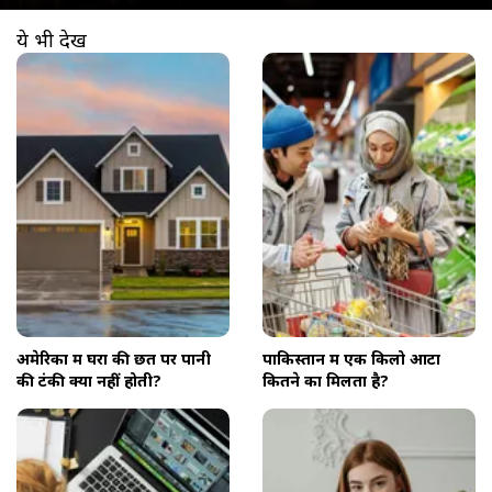
ये भी देखें
खुल रहा है
https://www.aajtak.in//visualstories/education/why-no-water-tank-on-roof-in-america-water-supply-system-explained-rttw-275311-26-02-2026?utm_source=cta&utm_medium=referral&utm_campaign=vs_cta
अमेरिका में घरों की छत पर पानी
पाकिस्तान में एक किलो आटा
की टंकी क्यों नहीं होती?
कितने का मिलता है?