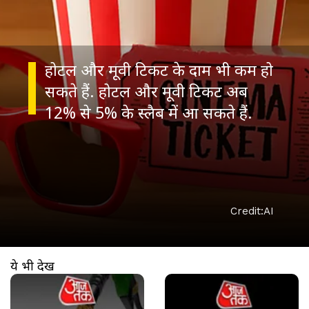
होटल और मूवी टिकट के दाम भी कम हो
सकते हैं. होटल और मूवी टिकट अब
12% से 5% के स्लैब में आ सकते हैं.
Credit:AI
ये भी देखें
खुल रहा है
https://www.aajtak.in//visualstories/business/petrol-price-today-14th-march-2026-patna-kolkata-petrol-rate-check-latest-update-szlbs-aipp-276282-14-03-2026?utm_source=cta&utm_medium=referral&utm_campaign=vs_cta