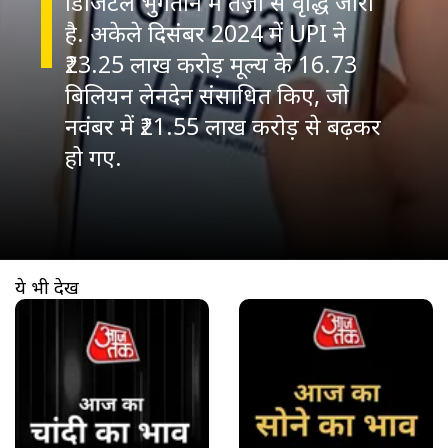
डिजिटल भुगतान में तेज़ी से वृद्धि जारी
है. अकेले दिसंबर 2024 में UPI ने
₹23.25 लाख करोड़ मूल्य के 16.73
बिलियन लेनदेन संसाधित किए, जो
नवंबर में ₹21.55 लाख करोड़ से बढ़कर
हो गए.
ये भी देखें
खुल रहा है
https://www.aajtak.in//visualstories/business/silver-price-today-aaj-12th-march-2026-ka-1-kg-kilo-chandi-ka-rate-lbs-aisp-276164-12-03-2026?utm_source=cta&utm_medium=referral&utm_campaign=vs_cta