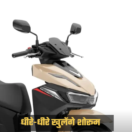
धीरे-धीरे खुलेंगे शोरूम