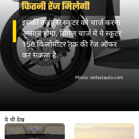
कितनी रेंज मिलेगी
इसकी वजह से स्कूटर को चार्ज करना
आसान होगा. सिंगल चार्ज में ये स्कूटर
156 किलोमीटर तक की रेंज ऑफर
कर सकता है.
Photo: vinfastauto.com
ये भी देखें
खुल रहा है
https://www.aajtak.in//visualstories/auto/best-selling-cars-india-march-2026-dzire-punch-nexon-creta-ertiga-auam-277824-07-04-2026?utm_source=cta&utm_medium=referral&utm_campaign=vs_cta