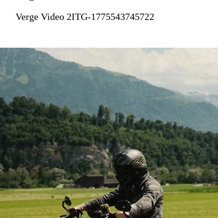
Verge Video 2ITG-1775543745722