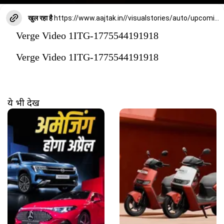
खुल रहा है
https://www.aajtak.in//visualstories/auto/upcoming-car-launch-april-volkswagen-taigun-mg-majestor-nissan-tekton-mercedes-cla-electric-auaw-277344-30-03-2026?utm_source=cta&utm_medium=referral&utm_campaign=vs_cta
Verge Video 1ITG-1775544191918
Verge Video 1ITG-1775544191918
ये भी देखें