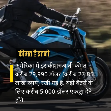
कीमत है इतनी
अमेरिका में इसकी शुरुआती कीमत
करीब 29,990 डॉलर (करीब 27.85
लाख रुपये) रखी गई है. बड़ी बैटरी के
लिए करीब 5,000 डॉलर एक्स्ट्रा देने