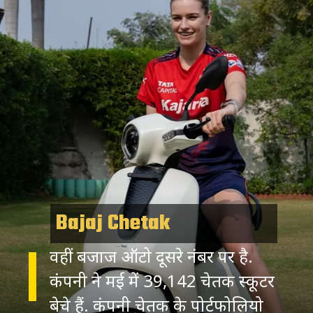
Bajaj Chetak
वहीं बजाज ऑटो दूसरे नंबर पर है.
कंपनी ने मई में 39,142 चेतक स्कूटर
बेचे हैं. कंपनी चेतक के पोर्टफोलियो