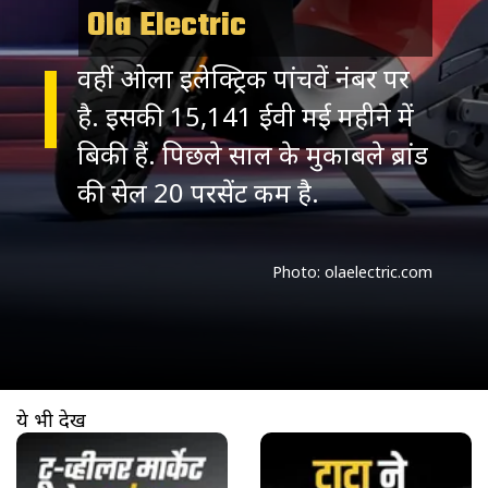
Ola Electric
वहीं ओला इलेक्ट्रिक पांचवें नंबर पर
है. इसकी 15,141 ईवी मई महीने में
बिकी हैं. पिछले साल के मुकाबले ब्रांड
की सेल 20 परसेंट कम है.
Photo: olaelectric.com
ये भी देखें
खुल रहा है
https://www.aajtak.in//visualstories/auto/top-5-best-selling-two-wheeler-brands-india-may-2026-hero-honda-tvs-auam-281291-02-06-2026?utm_source=cta&utm_medium=referral&utm_campaign=vs_cta