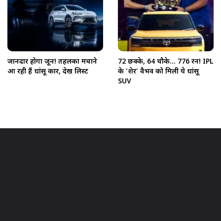
जानदार होगा जून! तहलका मचाने
72 छक्के, 64 चौके... 776 रन! IPL
आ रही हैं धांसू कारें, देखें लिस्ट
के 'शेर' वैभव को मिली ये धांसू
SUV