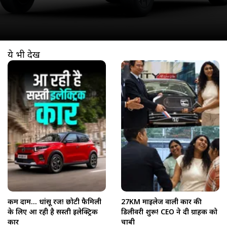
ये भी देखें
खुल रहा है
https://www.aajtak.in//visualstories/auto/citroen-e-c3x-electric-car-teased-ahead-of-its-launch-rival-tata-tiago-ev-auaw-281363-03-06-2026?utm_source=cta&utm_medium=referral&utm_campaign=vs_cta
कम दाम... धांसू रेंज! छोटी फैमिली
27KM माइलेज वाली कार की
के लिए आ रही है सस्ती इलेक्ट्रिक
डिलीवरी शुरू! CEO ने दी ग्राहक को
कार
चाबी