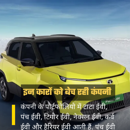
इन कारों को बेच रही कंपनी
कंपनी के पोर्टफोलियो में टाटा ईवी,
पंच ईवी, टिगोर ईवी, नेक्सन ईवी, कर्व
ईवी और हैरियर ईवी आती हैं. पंच ईवी