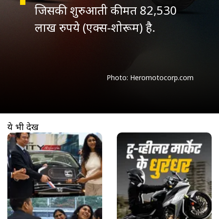
जिसकी शुरुआती कीमत 82,530
Photo: Heromotocorp.com
ये भी देखें
खुल रहा है
https://www.aajtak.in//visualstories/auto/honda-city-hybrid-delivery-begins-ceo-hands-over-first-key-bengaluru-whitefield-auaw-281321-02-06-2026?utm_source=cta&utm_medium=referral&utm_campaign=vs_cta