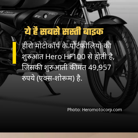
ये है सबसे सस्ती बाइक
हीरो मोटोकॉर्प के पोर्टफोलियो की
शुरुआत Hero HF100 से होती है,
जिसकी शुरुआती कीमत 49,957
रुपये (एक्स-शोरूम) है.
Photo: Heromotocorp.com