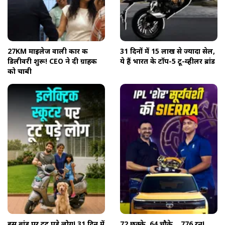
27KM माइलेज वाली कार की
31 दिनों में 15 लाख से ज्यादा सेल,
डिलीवरी शुरू! CEO ने दी ग्राहक
ये हैं भारत के टॉप-5 टू-व्हीलर ब्रांड
को चाबी
इस ब्रांड पर टूट पड़े लोग! 31 दिन में
72 छक्के, 64 चौके... 776 रन!