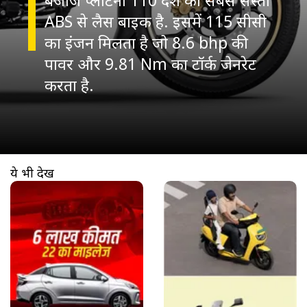
ABS से लैस बाइक है. इसमें 115 सीसी
का इंजन मिलता है जो 8.6 bhp की
पावर और 9.81 Nm का टॉर्क जेनरेट
करता है.
ये भी देखें
खुल रहा है
https://www.aajtak.in//visualstories/auto/hyundai-aura-sales-cross-3-lakh-units-rival-maruti-dzire-price-feature-mileage-auaw-276329-15-03-2026?utm_source=cta&utm_medium=referral&utm_campaign=vs_cta