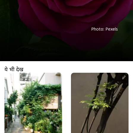
Photo: Pexels
ये भी देखें
खुल रहा है
https://www.aajtak.in//visualstories/agriculture/dap-fertilizer-plant-growth-tips-ahlbs-277417-31-03-2026?utm_source=cta&utm_medium=referral&utm_campaign=vs_cta