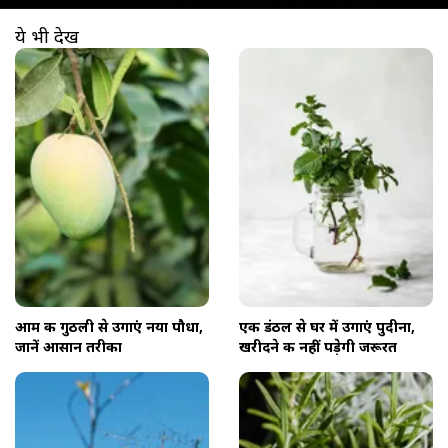
ये भी देखें
खुल रहा है
https://www.aajtak.in//visualstories/agriculture/how-to-grow-mango-plant-from-seed-at-home-ahlbs-282940-08-07-2026?utm_source=cta&utm_medium=referral&utm_campaign=vs_cta
आम की गुठली से उगाएं नया पौधा,
एक डंठल से घर में उगाएं पुदीना,
जानें आसान तरीका
खरीदने की नहीं पड़ेगी जरूरत