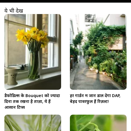
ये भी देखें
खुल रहा है
https://www.aajtak.in//visualstories/agriculture/how-to-keep-daffodils-fresh-longer-ahlbs-277499-01-04-2026?utm_source=cta&utm_medium=referral&utm_campaign=vs_cta
डैफोडिल्स के Bouquet को ज्यादा
हर गार्डन में जान डाल देगा DAP,
दिनों तक रखना है ताज़ा, ये हैं
बेहद पावरफुल हैं रिज़ल्ट!
आसान टिप्स