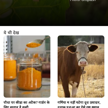
ये भी देखें
खुल रहा है
https://www.aajtak.in//visualstories/agriculture/how-to-use-turmeric-in-garden-for-insects-ahlbs-277692-03-04-2026?utm_source=cta&utm_medium=referral&utm_campaign=vs_cta
पौधों पर कीड़ों का अटैक? गार्डन के
गर्मियों में नहीं घटेगा दूध उत्पादन,
लिए वरदान है हल्दी
दुधारू पशुओं का ऐसे रखें ख्याल