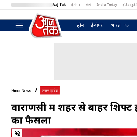
Aaj Tak
ई-पेपर
বাংলা
India Today
इंडिया टुडे 
MumbaiTak
BT Bazaar
Cosmopolitan
Harper's Bazaar
North
होम
ई-पेपर
भारत
Hindi News
उत्तर प्रदेश
वाराणसी में शहर से बाहर शिफ्ट ह
का फैसला
0
of