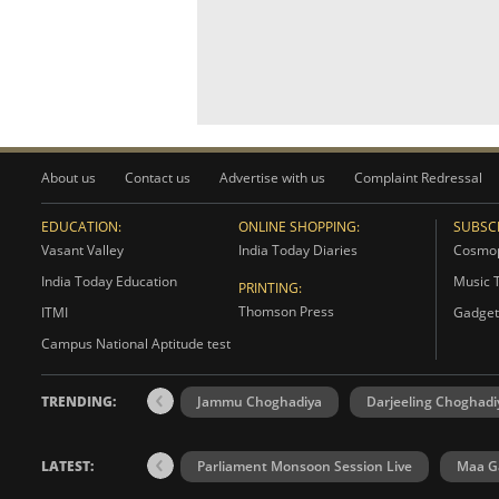
About us
Contact us
Advertise with us
Complaint Redressal
EDUCATION:
ONLINE SHOPPING:
SUBSCR
Vasant Valley
India Today Diaries
Cosmop
India Today Education
Music 
PRINTING:
Thomson Press
ITMI
Gadget
Campus National Aptitude test
TRENDING:
Jammu Choghadiya
Darjeeling Choghadi
LATEST:
Parliament Monsoon Session Live
Maa Ga