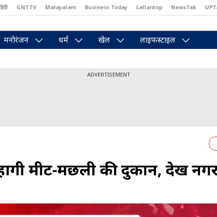
हिंदी
GNTTV
Malayalam
Business Today
Lallantop
NewsTak
UPT
east
Brides Today
Reader’s Digest
Astro Tak
Pakwan Gali
मनोरंजन
धर्म
खेल
लाइफस्टाइल
ADVERTISEMENT
ोंगी मीट-मछली की दुकानें, देखें न