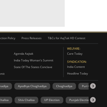
ction Policy
Press Releases
T&Cs for AajTak HD Contest
WELFARE:
Agenda Aajtak
Care Today
India Today Woman's Summit
SYNDICATION:
India Content
State Of The States Conclave
Headline Today
mmit
hadiya
Ayodhya Choghadiya
Choghadiya
Puri Choghadiya
halisa
Shiv Chalisa
UP Election
Punjab Election
Goa 