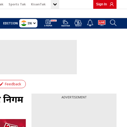
ak
Sports Tak
KisanTak
Sign In
IN
EDITION
Feedback
गर निगम
ADVERTISEMENT