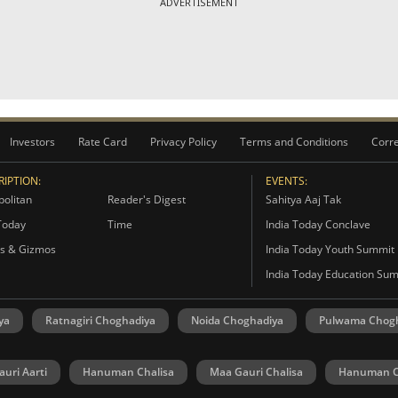
ADVERTISEMENT
Investors
Rate Card
Privacy Policy
Terms and Conditions
Corre
IPTION:
EVENTS:
olitan
Reader's Digest
Sahitya Aaj Tak
Today
Time
India Today Conclave
s & Gizmos
India Today Youth Summit
India Today Education Su
ya
Ratnagiri Choghadiya
Noida Choghadiya
Pulwama Chog
uri Aarti
Hanuman Chalisa
Maa Gauri Chalisa
Hanuman C