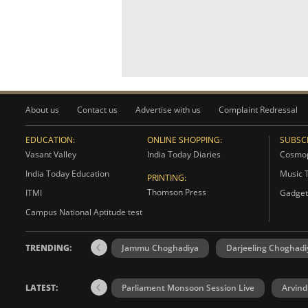
About us
Contact us
Advertise with us
Complaint Redressal
EDUCATION:
ONLINE SHOPPING:
SUBSCR
Vasant Valley
India Today Diaries
Cosmop
India Today Education
Music 
PRINTING:
Thomson Press
ITMI
Gadget
Campus National Aptitude test
TRENDING:
Jammu Choghadiya
Darjeeling Choghadi
LATEST:
Parliament Monsoon Session Live
Arvind