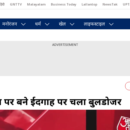
हिंदी
GNTTV
Malayalam
Business Today
Lallantop
NewsTak
UPT
east
Brides Today
Reader’s Digest
Astro Tak
Pakwan Gali
मनोरंजन
धर्म
खेल
लाइफस्टाइल
ADVERTISEMENT
न पर बने ईदगाह पर चला बुलडोजर