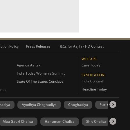
ction Policy
Press Releases
T&Cs for AajTak HD Contest
WELFARE:
Agenda Aajtak
Care Today
India Today Woman's Summit
SYNDICATION:
India Content
State Of The States Conclave
Headline Today
mmit
hadiya
Ayodhya Choghadiya
Choghadiya
Puri Choghadiya
Maa Gauri Chalisa
Hanuman Chalisa
Shiv Chalisa
UP Elec