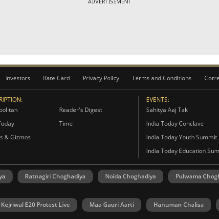
ADVERTISEMENT
Investors
Rate Card
Privacy Policy
Terms and Conditions
Corre
IPTION:
EVENTS:
olitan
Reader's Digest
Sahitya Aaj Tak
Today
Time
India Today Conclave
s & Gizmos
India Today Youth Summit
India Today Education Su
ya
Ratnagiri Choghadiya
Noida Choghadiya
Pulwama Chog
 Kejriwal E20 Protest Live
Maa Gauri Aarti
Hanuman Chalisa