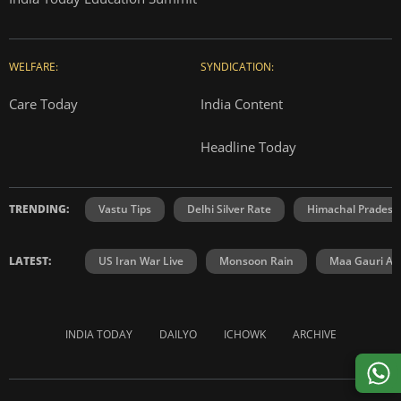
WELFARE:
SYNDICATION:
Care Today
India Content
Headline Today
TRENDING:
Vastu Tips
Delhi Silver Rate
Himachal Prades
LATEST:
US Iran War Live
Monsoon Rain
Maa Gauri Aar
INDIA TODAY
DAILYO
ICHOWK
ARCHIVE