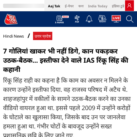
Aaj Tak
ई-पेपर
বাংলা
India Today
इंडिया टुडे हिंदी
MumbaiTak
BT Bazaar
Cosmopolitan
Harper's Bazaar
Northeast
Bri
Hindi News
उत्तर प्रदेश
7 गोलियां खाकर भी नहीं डिगे, कान पकड़कर
उठक-बैठक... इस्तीफा देने वाले IAS रिंकू सिंह की
कहानी
रिंकू सिंह राही का कहना है कि काम का अवसर न मिलने के
कारण उन्होंने इस्तीफा दिया. वह राजस्व परिषद में अटैच थे.
शाहजहांपुर में वकीलों के सामने उठक-बैठक करने का उनका
वीडियो वायरल हुआ था. इससे पहले 2009 में उन्होंने करोड़ों
के घोटाले का खुलासा किया, जिसके बाद उन पर जानलेवा
हमला हुआ था. गंभीर चोटों के बावजूद उन्होंने सख्त
प्रशासनिक छवि के लिए जाने गए.