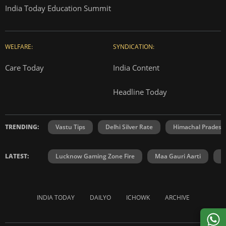
India Today Education Summit
WELFARE:
SYNDICATION:
Care Today
India Content
Headline Today
TRENDING:
Vastu Tips
Delhi Silver Rate
Himachal Prades
LATEST:
Lucknow Gaming Zone Fire
Maa Gauri Aarti
M
INDIA TODAY
DAILYO
ICHOWK
ARCHIVE