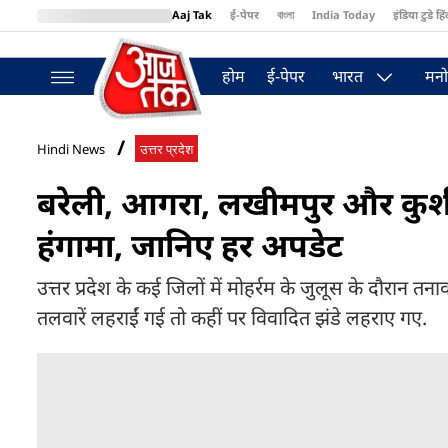
Aaj Tak
ई-पेपर
বাংলা
India Today
इंडिया टुडे हिं
MumbaiTak
BT Bazaar
Cosmopolitan
Harper's Bazaar
Northea
होम
ई-पेपर
भारत
मनो
Hindi News
उत्तर प्रदेश
बरेली, आगरा, लखीमपुर और कुशीनग
हंगामा, जानिए हर अपडेट
उत्तर प्रदेश के कई जिलों में मोहर्रम के जुलूस के दौरान 
तलवारें लहराईं गई तो कहीं पर विवादित झंडे लहराए गए.