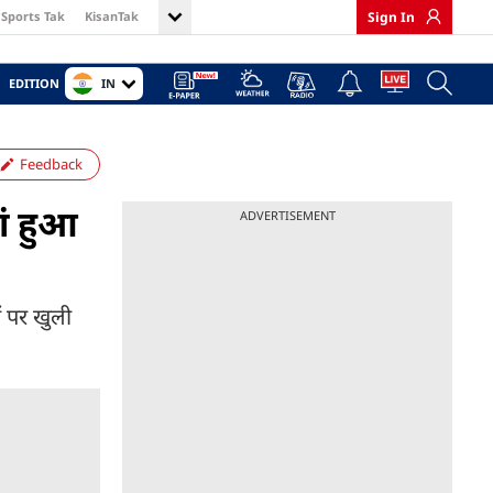
Sports Tak
KisanTak
Sign In
IN
EDITION
Feedback
ां हुआ
ADVERTISEMENT
ं पर खुली