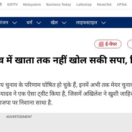
दी
GNTTV
Malayalam
Business Today
Lallantop
NewsTak
UPTak
st
Brides Today
Reader’s Digest
Astro Tak
Pakwan Gali
रंजन
धर्म
खेल
लाइफस्टाइल
 में खाता तक नहीं खोल सकी सपा, 
चुनाव के परिणाम घोषित हो चुके हैं, इनमें अभी तक मेयर चुनाव
यादव ने एक ऐसा ट्वीट किया है, जिसमें अखिलेश ने खुशी जाहिर
भाजपा पर निशाना साधा है.
ADVERTISEMENT