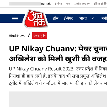
Aaj Tak
ई-पेपर
বাংলা
India Today
इंडिया टुडे हिं
MumbaiTak
BT Bazaar
Cosmopolitan
Harper's Bazaar
Northea
होम
ई-पेपर
भारत
मनो
Hindi News
उत्तर प्रदेश
UP Nikay Chuanv: मेयर चुनाव
अखिलेश को मिली खुशी की वजह
UP Nikay Chuanv Result 2023: उत्तर प्रदेश में निकाय 
निराशा ही हाथ लगी है. इसके बाद भी सपा प्रमुख अखिलेश 
ट्वीट में अखिलेश ने कर्नाटक में भाजपा की हार को लेकर 