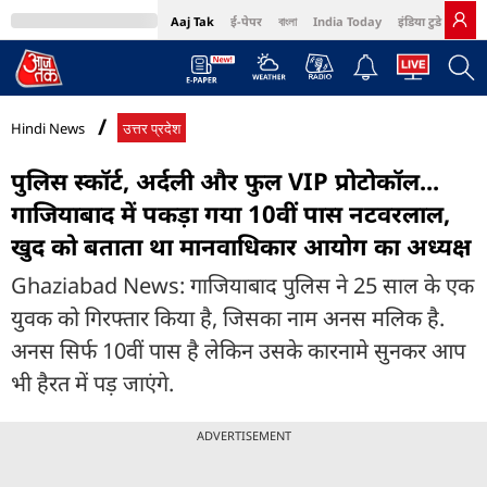
Aaj Tak
ई-पेपर
বাংলা
India Today
इंडिया टुडे हिंदी
MumbaiTak
BT Bazaar
Cosmopolitan
Harper's Bazaar
Northeast
Bri
Hindi News
उत्तर प्रदेश
पुलिस स्कॉर्ट, अर्दली और फुल VIP प्रोटोकॉल...
गाजियाबाद में पकड़ा गया 10वीं पास नटवरलाल,
खुद को बताता था मानवाधिकार आयोग का अध्यक्ष
Ghaziabad News: गाजियाबाद पुलिस ने 25 साल के एक
युवक को गिरफ्तार किया है, जिसका नाम अनस मलिक है.
अनस सिर्फ 10वीं पास है लेकिन उसके कारनामे सुनकर आप
भी हैरत में पड़ जाएंगे.
ADVERTISEMENT