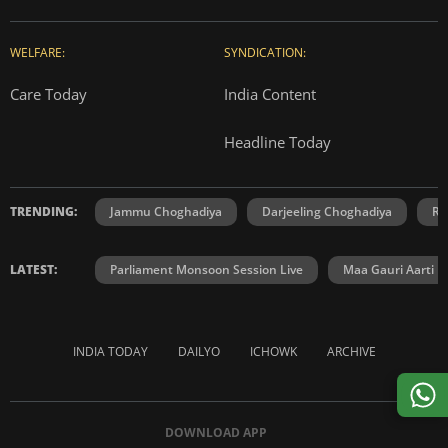
WELFARE:
SYNDICATION:
Care Today
India Content
Headline Today
TRENDING:
Jammu Choghadiya
Darjeeling Choghadiya
Ra
LATEST:
Parliament Monsoon Session Live
Maa Gauri Aarti
INDIA TODAY
DAILYO
ICHOWK
ARCHIVE
DOWNLOAD APP