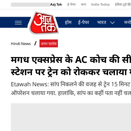
Aaj Tak
ई-पेपर
বাংলা
India Today
इंडिया टुडे हिं
MumbaiTak
BT Bazaar
Cosmopolitan
Harper's Bazaar
Northea
होम
ई-पेपर
भारत
मनो
Hindi News
उत्तर प्रदेश
मगध एक्सप्रेस के AC कोच की सीट
स्टेशन पर ट्रेन को रोककर चलाया 
Etawah News: सांप निकलने की वजह से ट्रेन 15 मिनट स
ऑपरेशन चलाया गया. हालांकि, सांप का कहीं पता नहीं चला. 