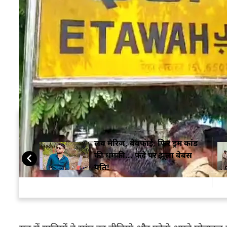
बता दें कि पूरी घटना
इटावा
रेलवे स्टेशन पर खड़ी मगध एक्सप्
दिखाई देने की शिकायत की तो पूरे डिब्बे में अफरातफरी 
को सूचित किया.
इन सबके बीच रेलवे स्टेशन पर 15 मिनट से अधिक समय तक
टीम को बुलाकर सांप को रेस्क्यू किया जा सका. हालांकि, व
अंदर सांप नहीं मिला.
सम्बंधित ख़बरें
लव मैरिज, बेवफाई, फिर ड्रम कांड
की धमकी... फंदे पर झूला बेबस
पति!