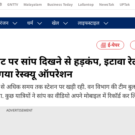
दी
GNTTV
Malayalam
Business Today
Lallantop
NewsTak
UPTak
st
Brides Today
Reader’s Digest
Astro Tak
Pakwan Gali
रंजन
धर्म
खेल
लाइफस्टाइल
 पर सांप दिखने से हड़कंप, इटावा रे
गया रेस्क्यू ऑपरेशन
े अधिक समय तक स्टेशन पर खड़ी रही. वन विभाग की टीम बुलाक
कुछ यात्रियों ने सांप का वीडियो अपने मोबाइल में रिकॉर्ड कर ल
ADVERTISEMENT