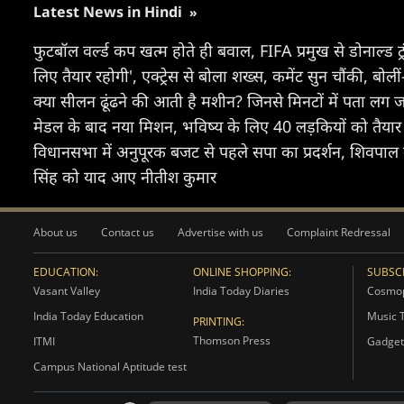
Latest News in Hindi
»
फुटबॉल वर्ल्ड कप खत्म होते ही बवाल, FIFA प्रमुख से डोनाल्ड ट्
लिए तैयार रहोगी', एक्ट्रेस से बोला शख्स, कमेंट सुन चौंकी, ब
क्या सीलन ढूंढने की आती है मशीन? जिनसे मिनटों में पता लग
मेडल के बाद नया मिशन, भविष्य के लिए 40 लड़कियों को तैयार 
विधानसभा में अनुपूरक बजट से पहले सपा का प्रदर्शन, शिवपाल क
सिंह को याद आए नीतीश कुमार
About us
Contact us
Advertise with us
Complaint Redressal
EDUCATION:
ONLINE SHOPPING:
SUBSCR
Vasant Valley
India Today Diaries
Cosmop
India Today Education
Music 
PRINTING:
Thomson Press
ITMI
Gadget
Campus National Aptitude test