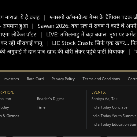
रंप नाराज़, ये है वजह
|
ग्लासगो कॉमनवेल्थ गेम्स के चैंपियंस पदक
ोलीं- अपमान हुआ
|
Sawan 2026: क्या सच में रावण ने काटे थे अपने 9 
 जाएगा लीकेज पॉइंट
|
LIVE: तमिलनाडु में बड़ा बवाल, तृषा पर कमे
कर रहीं मीराबाई चानू
|
LIC Stock Crash: सिर्फ एक खबर... फिर 
ी अगुवाई में दान पात्र-खाद की बोरी लेकर पहुंचे पार्टी विधायक
|
'
Investors
Rate Card
Privacy Policy
Terms and Conditions
Corre
IPTION:
EVENTS:
olitan
Reader's Digest
Sahitya Aaj Tak
Today
Time
India Today Conclave
s & Gizmos
India Today Youth Summit
India Today Education Su