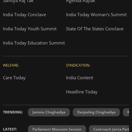
Sahitya Aaj Tak
Agenda Aajtak
India Today Conclave
India Today Woman's Summit
India Today Youth Summit
State Of The States Conclave
India Today Education Summit
WELFARE:
SYNDICATION:
Care Today
India Content
Headline Today
TRENDING:
Jammu Choghadiya
Darjeeling Choghadiya
Ra
LATEST:
Parliament Monsoon Session
Cockroach Janta Party