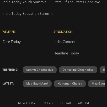
India Today Youth Summit
State Of The States Conclave
India Today Education Summit
WELFARE:
SYNDICATION:
Care Today
India Content
Headline Today
TRENDING:
Jammu Choghadiya
Darjeeling Choghadiya
Ra
LATEST:
Maa Gauri Aarti
Hanuman Chalisa
Maa Gauri 
INDIA TODAY
DAILYO
ICHOWK
ARCHIVE