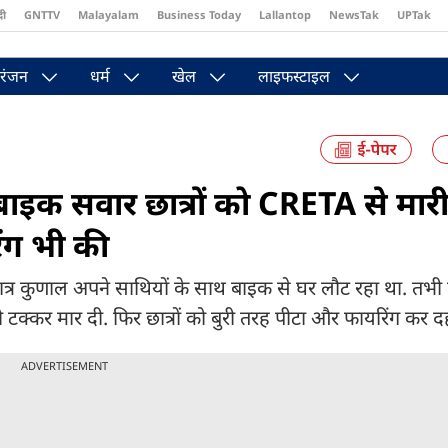
दी
GNTTV
Malayalam
Business Today
Lallantop
NewsTak
UPTak
st
Brides Today
Reader’s Digest
Astro Tak
Pakwan Gali
रंजन
धर्म
खेल
लाइफस्टाइल
 बाइक सवार छात्रों को CRETA से मार
िंग भी की
छात्र कुणाल अपने साथियों के साथ बाइक से घर लौट रहा था. तभी 
को टक्कर मार दी. फिर छात्रों को बुरी तरह पीटा और फायरिंग कर
ADVERTISEMENT