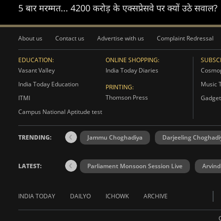
5 बार मरम्मत... 4200 करोड़ के एक्सप्रेसवे पर क्यों उठे सवाल?
About us
Contact us
Advertise with us
Complaint Redressal
EDUCATION:
ONLINE SHOPPING:
SUBSCR
Vasant Valley
India Today Diaries
Cosmop
India Today Education
Music 
PRINTING:
Thomson Press
ITMI
Gadget
Campus National Aptitude test
TRENDING:
Jammu Choghadiya
Darjeeling Choghadi
LATEST:
Parliament Monsoon Session Live
Arvind
INDIA TODAY
DAILYO
ICHOWK
ARCHIVE