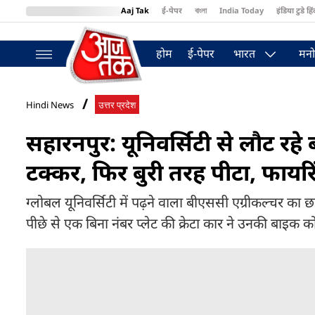
Aaj Tak
ई-पेपर
বাংলা
India Today
इंडिया टुडे हिं
MumbaiTak
BT Bazaar
Cosmopolitan
Harper's Bazaar
Northea
होम
ई-पेपर
भारत
मनो
Hindi News
उत्तर प्रदेश
सहारनपुर: यूनिवर्सिटी से लौट रहे
टक्कर, फिर बुरी तरह पीटा, फायर
ग्लोबल यूनिवर्सिटी में पढ़ने वाला बीएससी एग्रीकल्चर का 
पीछे से एक बिना नंबर प्लेट की क्रेटा कार ने उनकी बाइक 