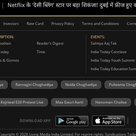
|
Netflix के 'देसी ब्लिंग' स्टार पर बड़ा शिकंजा! दुबई में फ्रीज हुए
Investors
Rate Card
Privacy Policy
Terms and Conditions
Corre
IPTION:
EVENTS:
olitan
Reader's Digest
Sahitya Aaj Tak
Today
Time
India Today Conclave
s & Gizmos
India Today Youth Summit
India Today Education Su
ya
Ratnagiri Choghadiya
Noida Choghadiya
Pulwama Chog
 Kejriwal E20 Protest Live
Maa Gauri Aarti
Hanuman Chalisa
DOWNLOAD APP
Copyright © 2026 Living Media India Limited. For reprint rights:
Syndications Toda