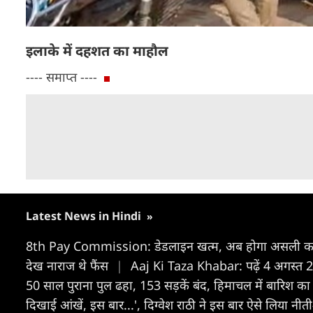
इलाके में दहशत का माहौल
---- समाप्त ----
Latest News in Hindi
»
8th Pay Commission: डेडलाइन खत्‍म, अब होगा असली काम
देख नाराज थे फैंस
|
Aaj Ki Taza Khabar: पढ़ें 4 अगस्त 
50 साल पुराना पुल ढहा, 153 सड़कें बंद, हिमाचल में बारिश 
दिखाई आंखें, इस बार...', दिग्वेश राठी ने इस बार ऐसे लिया न