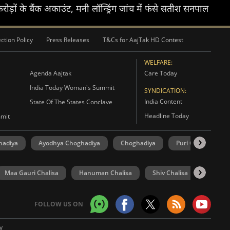
 करोड़ों के बैंक अकाउंट, मनी लॉन्ड्रिंग जांच में फंसे सतीश सनपाल
ction Policy
Press Releases
T&Cs for AajTak HD Contest
WELFARE:
Agenda Aajtak
Care Today
India Today Woman's Summit
SYNDICATION:
India Content
State Of The States Conclave
Headline Today
mmit
hadiya
Ayodhya Choghadiya
Choghadiya
Puri Choghadiya
Maa Gauri Chalisa
Hanuman Chalisa
Shiv Chalisa
UP Elec
FOLLOW US ON
y