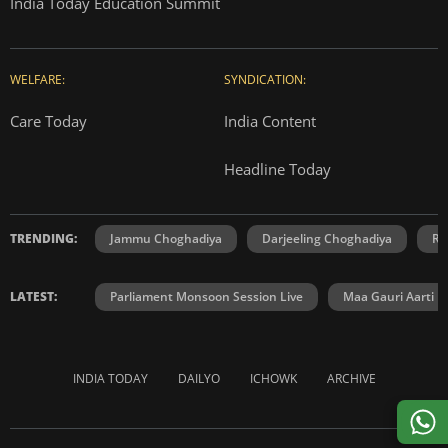
India Today Education Summit
WELFARE:
SYNDICATION:
Care Today
India Content
Headline Today
TRENDING:
Jammu Choghadiya
Darjeeling Choghadiya
Ra
LATEST:
Parliament Monsoon Session Live
Maa Gauri Aarti
INDIA TODAY
DAILYO
ICHOWK
ARCHIVE