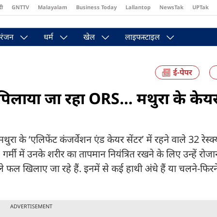
दी
GNTTV
Malayalam
Business Today
Lallantop
NewsTak
UPTak
st
Brides Today
Reader’s Digest
Astro Tak
Pakwan Gali
रंजन
धर्म
खेल
लाइफस्टाइल
 पिलाया जा रहा ORS... मथुरा के केयर
थुरा के ‘एलिफेंट कंजर्वेशन एंड केयर सेंटर’ में रहने वाले 32 रेस्
गर्मी में उनके शरीर का तापमान नियंत्रित रखने के लिए उन्हें रो
े फल खिलाए जा रहे हैं. इनमें से कई हाथी अंधे हैं या चलने-फिरने
ADVERTISEMENT