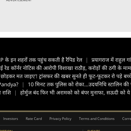
UP के इन शहरों तक पहुंच सकती है रैपिड रेल
|
प्रयागराज में राहुल ग
रेड कॉर्नर नोटिस की आरोपी विशाखा राठौड़, करोड़ों की ठगी के मामल
ें छोड़कर मत जाइए'! ट्रांसफर की खबर सुनते ही फूट-फूटकर रो पड़े ब
k Pandya?
|
10 मिनट तक पुलिस को रोका...उदयनिधि स्टालिन की पत
ी राशि
|
होर्मुज बंद फिर भी अरामको को बंपर मुनाफा, सऊदी को य
Investors
Rate Card
Privacy Policy
Terms and Conditions
Corre