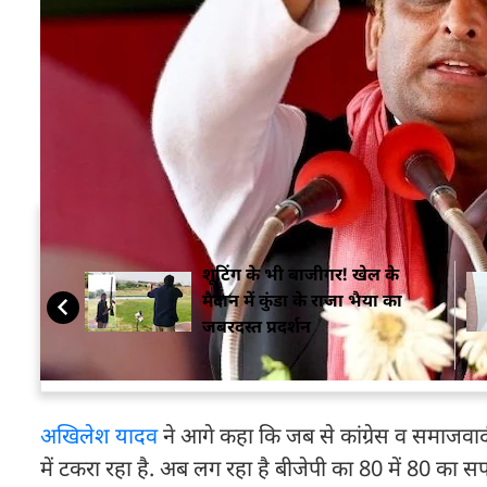
पर कांग्रेस सांसद नेता प्रमोद तिवारी, कांग्रेस विधायक मो
इस दौरान अपने संबोधन में अखिलेश ने राजा भैया का नाम
कांग्रेस, AAP तो साथ है ही अब अन्य दल भी साथ आ गए हैं
ये भी पढ़ें- 'क्या केवल क्षत्रिय ही बन सकते हैं सांसद...'
VIDEO
सम्बंधित ख़बरें
शूटिंग के भी बाजीगर! खेल के
मैदान में कुंडा के राजा भैया का
जबरदस्त प्रदर्शन
अखिलेश यादव
ने आगे कहा कि जब से कांग्रेस व समाजव
में टकरा रहा है. अब लग रहा है बीजेपी का 80 में 80 का सफ