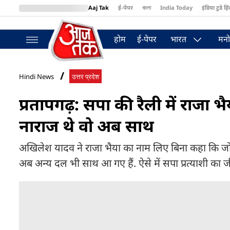
Aaj Tak
ई-पेपर
বাংলা
India Today
इंडिया टुडे हिं
MumbaiTak
BT Bazaar
Cosmopolitan
Harper's Bazaar
Northea
होम
ई-पेपर
भारत
मनो
Hindi News
उत्तर प्रदेश
प्रतापगढ़: सपा की रैली में राजा 
नाराज थे वो अब साथ
अखिलेश यादव ने राजा भैया का नाम लिए बिना कहा कि जो न
अब अन्य दल भी साथ आ गए हैं. ऐसे में सपा प्रत्याशी का 