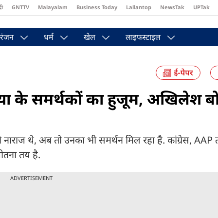
दी
GNTTV
Malayalam
Business Today
Lallantop
NewsTak
UPTak
st
Brides Today
Reader’s Digest
Astro Tak
Pakwan Gali
रंजन
धर्म
खेल
लाइफस्टाइल
भैया के समर्थकों का हुजूम, अखिलेश ब
ाराज थे, अब तो उनका भी समर्थन मिल रहा है. कांग्रेस, AAP त
जीतना तय है.
ADVERTISEMENT