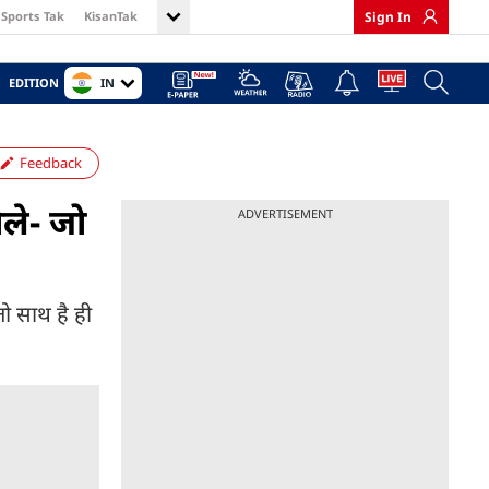
Sports Tak
KisanTak
Sign In
IN
EDITION
Feedback
ोले- जो
ADVERTISEMENT
ो साथ है ही