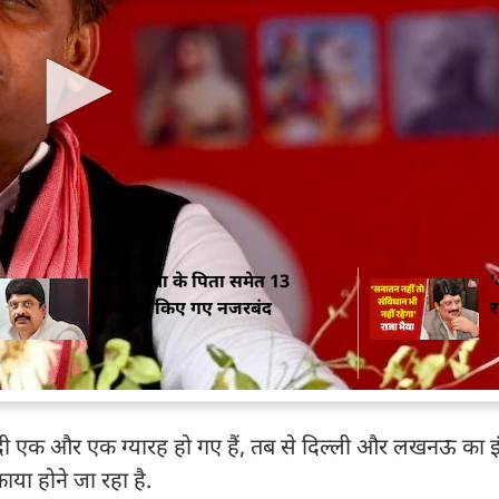
ना मिश्रा, सपा विधायक राम सिंह पटेल, आरके वर्मा समेत कई लोग म
 लिए बिना कहा कि जो नाराज थे, अब तो उनका भी समर्थन मिल रह
. ऐसे में एसपी सिंह पटेल का जीतना तय है.
, राजा भैया के गढ़ में रोते हुए बोले BJP प्रत्याशी संगमलाल गु
राजा भैया के पिता समेत 13
'
समर्थक किए गए नजरबंद
र
ादी एक और एक ग्यारह हो गए हैं, तब से दिल्ली और लखनऊ क
ाया होने जा रहा है.