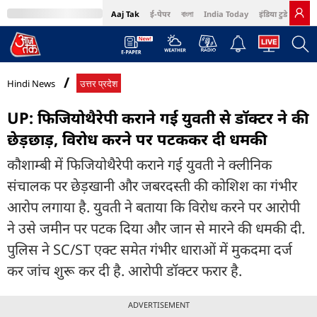
Aaj Tak
ई-पेपर
বাংলা
India Today
इंडिया टुडे हिंदी
MumbaiTak
BT Bazaar
Cosmopolitan
Harper's Bazaar
Northeast
Bri
Hindi News
उत्तर प्रदेश
UP: फिजियोथैरेपी कराने गई युवती से डॉक्टर ने की
छेड़छाड़, विरोध करने पर पटककर दी धमकी
कौशाम्बी में फिजियोथैरेपी कराने गई युवती ने क्लीनिक
संचालक पर छेड़खानी और जबरदस्ती की कोशिश का गंभीर
आरोप लगाया है. युवती ने बताया कि विरोध करने पर आरोपी
ने उसे जमीन पर पटक दिया और जान से मारने की धमकी दी.
पुलिस ने SC/ST एक्ट समेत गंभीर धाराओं में मुकदमा दर्ज
कर जांच शुरू कर दी है. आरोपी डॉक्टर फरार है.
ADVERTISEMENT