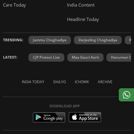
Care Today
India Content
Headline Today
TRENDING:
Jammu Choghadiya
Darjeeling Choghadiya
Ra
LATEST:
CJP Protest Live
Maa Gauri Aarti
Hanuman Cha
INDIA TODAY
DAILYO
ICHOWK
ARCHIVE
DOWNLOAD APP