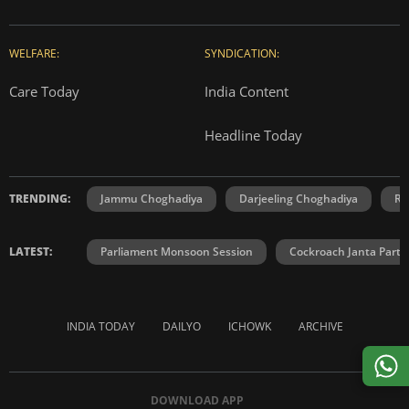
WELFARE:
SYNDICATION:
Care Today
India Content
Headline Today
TRENDING:
Jammu Choghadiya
Darjeeling Choghadiya
Ra
LATEST:
Parliament Monsoon Session
Cockroach Janta Party
INDIA TODAY
DAILYO
ICHOWK
ARCHIVE
DOWNLOAD APP