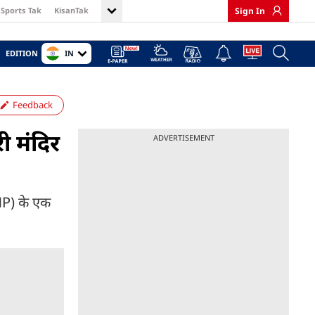
Sports Tak
KisanTak
Sign In
IN
EDITION
Feedback
ी मंदिर
ADVERTISEMENT
 (MP) के एक