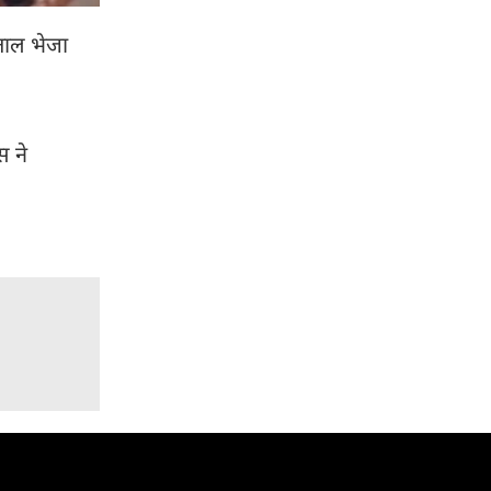
पताल भेजा
स ने