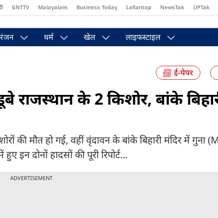
दी
GNTTV
Malayalam
Business Today
Lallantop
NewsTak
UPTak
st
Brides Today
Reader’s Digest
Astro Tak
Pakwan Gali
रंजन
धर्म
खेल
लाइफस्टाइल
डूबे राजस्थान के 2 किशोर, बांके बिहार
िशोरों की मौत हो गई, वहीं वृंदावन के बांके बिहारी मंदिर में गुना
ं हुए इन दोनों हादसों की पूरी रिपोर्ट...
ADVERTISEMENT