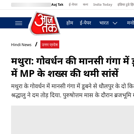
Aaj Tak
ई-पेपर
বাংলা
India Today
इंडिया टुडे हिं
MumbaiTak
BT Bazaar
Cosmopolitan
Harper's Bazaar
Northea
होम
ई-पेपर
भारत
मनो
Hindi News
उत्तर प्रदेश
मथुरा: गोवर्धन की मानसी गंगा में 
में MP के शख्स की थमी सांसें
मथुरा के गोवर्धन में मानसी गंगा में डूबने से धौलपुर के दो क
श्रद्धालु ने दम तोड़ दिया. पुरुषोत्तम मास के दौरान ब्रजभूमि मे