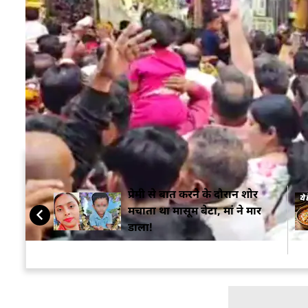
मौत हो गई. मृतकों की पहचान मनीष (14) और प्रिंस (16) के रू
थे, तभी अचानक पैर फिसलने या अंदाजा न मिल पाने के कार
घटना की सूचना मिलते ही स्थानीय पुलिस और गोताखोरों की
को देखते हुए
मथुरा
के जिलाधिकारी सीपी सिंह और SSP श्ल
को लेकर जरूरी दिशा-निर्देश दिए. सीओ गोवर्धन अनिल कुम
दिया गया है.
सम्बंधित ख़बरें
प्रेमी से बात करने के दौरान शोर
मचाता था मासूम बेटा, मां ने मार
डाला!