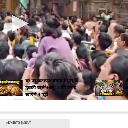
प में हुई है. दोनों किशोर गोवर्धन स्थित पवित्र मानसी गंगा में 
ण वे गहरे पानी में चले गए और डूब गए.
 टीम मौके पर पहुंची और शवों को पानी से बाहर निकाला. हादसे
ोक कुमार ने तत्काल मानसी गंगा पहुंचकर घाटों का जायजा लिय
ार ने बताया कि शवों को पोस्टमार्टम के लिए भेजकर परिजनों क
घर पर फटाफट बनाएं मथुरा के
क
डुबकी वाले आलू, 2 की जगह
अ
खाएंगे 4 पूड़ी
आ
ADVERTISEMENT