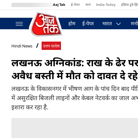
Aaj Tak
ई-पेपर
বাংলা
India Today
इंडिया टुडे हिं
MumbaiTak
BT Bazaar
Cosmopolitan
Harper's Bazaar
Northea
होम
ई-पेपर
भारत
मनो
Hindi News
उत्तर प्रदेश
लखनऊ अग्निकांड: राख के ढेर प
अवैध बस्ती में मौत को दावत दे र
लखनऊ के विकासनगर में भीषण आग के पांच दिन बाद पीड़ितों
में असुरक्षित बिजली लाइनों और केबल नेटवर्क का जाल अ
इशारा कर रहा है.