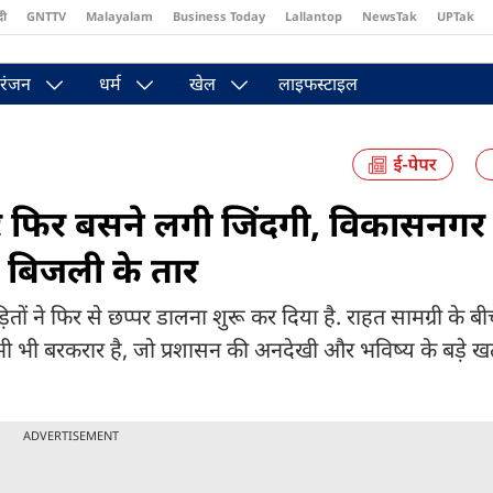
दी
GNTTV
Malayalam
Business Today
Lallantop
NewsTak
UPTak
st
Brides Today
Reader’s Digest
Astro Tak
Pakwan Gali
रंजन
धर्म
खेल
लाइफस्टाइल
र फिर बसने लगी जिंदगी, विकासनगर
हे बिजली के तार
 ने फिर से छप्पर डालना शुरू कर दिया है. राहत सामग्री के बी
भी भी बरकरार है, जो प्रशासन की अनदेखी और भविष्य के बड़े ख
ADVERTISEMENT