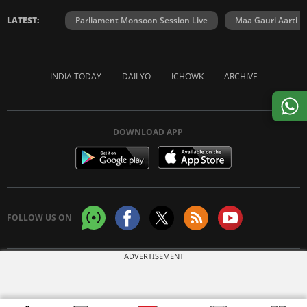
LATEST:
Parliament Monsoon Session Live
Maa Gauri Aarti
INDIA TODAY
DAILYO
ICHOWK
ARCHIVE
DOWNLOAD APP
FOLLOW US ON
ADVERTISEMENT
Copyright © 2026 Living Media India Limited. For reprint rights:
Syndications
Today