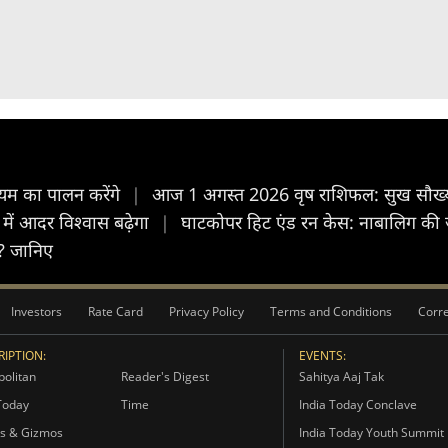
यम का पालन करेंगे
|
आज 1 अगस्त 2026 वृष राशिफल: सुख सौख्य बढ़ाए
 में आदर विश्वास बढ़ेगा
|
घाटकोपर हिट एंड रन केस: नाबालिग की जम
ं? जानिए
Investors
Rate Card
Privacy Policy
Terms and Conditions
Corre
IPTION:
EVENTS:
olitan
Reader's Digest
Sahitya Aaj Tak
Today
Time
India Today Conclave
s & Gizmos
India Today Youth Summit