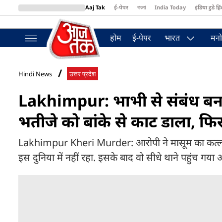
Aaj Tak
ई-पेपर
বাংলা
India Today
इंडिया टुडे हिं
MumbaiTak
BT Bazaar
Cosmopolitan
Harper's Bazaar
Northea
होम
ई-पेपर
भारत
मनो
Hindi News
उत्तर प्रदेश
Lakhimpur: भाभी से संबंध बना
भतीजे को बांके से काट डाला, फिर
Lakhimpur Kheri Murder: आरोपी ने मासूम का कत्ल कर
इस दुनिया में नहीं रहा. इसके बाद वो सीधे थाने पहुंच गया