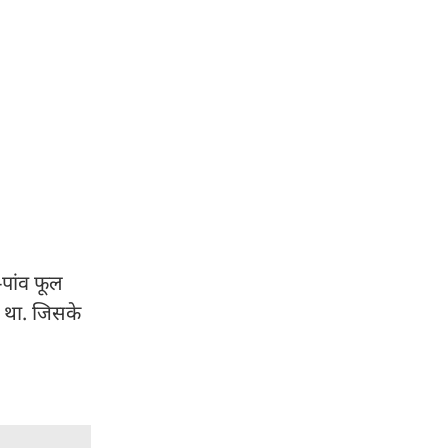
-पांव फूल
आ था. जिसके