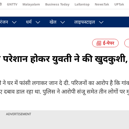
दी
GNTTV
Malayalam
Business Today
Lallantop
NewsTak
UPTak
st
Brides Today
Reader’s Digest
Astro Tak
Pakwan Gali
रंजन
धर्म
खेल
लाइफस्टाइल
े परेशान होकर युवती ने की खुदकुशी,
युवती ने घर में फांसी लगाकर जान दे दी. परिजनों का आरोप है कि गा
ए दबाव डाल रहा था. पुलिस ने आरोपी संजू समेत तीन लोगों पर म
ADVERTISEMENT