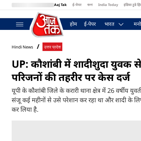
Aaj Tak
ई-पेपर
বাংলা
India Today
इंडिया टुडे हिं
MumbaiTak
BT Bazaar
Cosmopolitan
Harper's Bazaar
Northea
होम
ई-पेपर
भारत
मनो
Hindi News
उत्तर प्रदेश
UP: कौशांबी में शादीशुदा युवक स
परिजनों की तहरीर पर केस दर्ज
यूपी के कौशांबी जिले के करारी थाना क्षेत्र में 26 वर्षीय 
संजू कई महीनों से उसे परेशान कर रहा था और शादी के लि
कर लिया है.