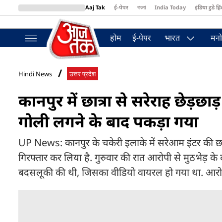
Aaj Tak
ई-पेपर
বাংলা
India Today
इंडिया टुडे हिं
MumbaiTak
BT Bazaar
Cosmopolitan
Harper's Bazaar
Northea
होम
ई-पेपर
भारत
मनो
Hindi News
उत्तर प्रदेश
कानपुर में छात्रा से सरेराह छेड़छा
गोली लगने के बाद पकड़ा गया
UP News: कानपुर के चकेरी इलाके में सरेआम इंटर की छा
गिरफ्तार कर लिया है. गुरुवार की रात आरोपी से मुठभेड़ के
बदसलूकी की थी, जिसका वीडियो वायरल हो गया था. आरोपी प