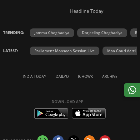
Headline Today
TRENDING:
Jammu Choghadiya
Darjeeling Choghadiya
Ra
LATEST:
Parliament Monsoon Session Live
Maa Gauri Aarti
INDIA TODAY
DAILYO
ICHOWK
ARCHIVE
DOWNLOAD APP