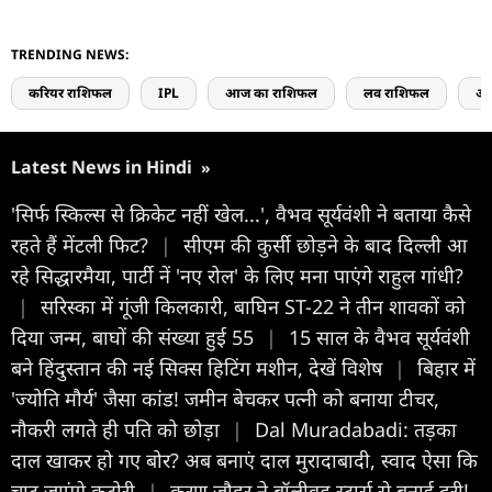
TRENDING NEWS:
करियर राशिफल
IPL
आज का राशिफल
लव राशिफल
आर
Latest News in Hindi
»
'सिर्फ स्किल्स से क्रिकेट नहीं खेल...', वैभव सूर्यवंशी ने बताया कैसे
रहते हैं मेंटली फिट?
|
सीएम की कुर्सी छोड़ने के बाद दिल्ली आ
रहे सिद्धारमैया, पार्टी नें 'नए रोल' के लिए मना पाएंगे राहुल गांधी?
|
सरिस्का में गूंजी किलकारी, बाघिन ST-22 ने तीन शावकों को
दिया जन्म, बाघों की संख्या हुई 55
|
15 साल के वैभव सूर्यवंशी
बने हिंदुस्तान की नई सिक्स हिटिंग मशीन, देखें विशेष
|
बिहार में
'ज्योति मौर्य' जैसा कांड! जमीन बेचकर पत्नी को बनाया टीचर,
नौकरी लगते ही पति को छोड़ा
|
Dal Muradabadi: तड़का
दाल खाकर हो गए बोर? अब बनाएं दाल मुरादाबादी, स्वाद ऐसा कि
चाट जाएंगे कटोरी
|
करण जौहर ने बॉलीवुड स्टार्स से बनाई दूरी!