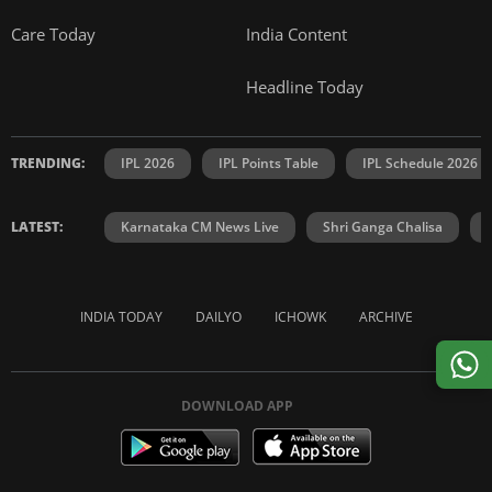
Care Today
India Content
Headline Today
TRENDING:
IPL 2026
IPL Points Table
IPL Schedule 2026
LATEST:
Karnataka CM News Live
Shri Ganga Chalisa
INDIA TODAY
DAILYO
ICHOWK
ARCHIVE
DOWNLOAD APP