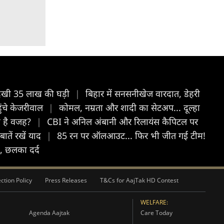
 दिखी 35 लाख की घड़ी
|
बिहार में सनसनीखेज वारदात, डेहरी
हुंचे केजरीवाल
|
कोमल, नम्रता और शादी का सेटअप... दूल्हा
ा है वजह?
|
CBI ने अनिल अंबानी और रिलायंस कैपिटल पर
ातें रखें याद
|
85 रन पर ऑलआउट... फिर भी जीत गई टीम!
़, छलका दर्द
ction Policy
Press Releases
T&Cs for AajTak HD Contest
WELFARE:
Agenda Aajtak
Care Today