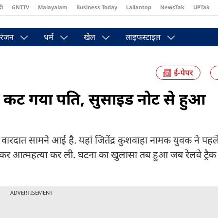
दी
GNTTV
Malayalam
Business Today
Lallantop
NewsTak
UPTak
st
Brides Today
Reader’s Digest
Astro Tak
Pakwan Gali
रंजन
धर्म
खेल
लाइफस्टाइल
 से कट गया पति, सुसाइड नोट से हुआ
ाली वारदात सामने आई है. यहां जितेंद्र कुशवाहा नामक युवक ने पह
ूदकर आत्महत्या कर ली. घटना का खुलासा तब हुआ जब रेलवे ट्रैक
ADVERTISEMENT