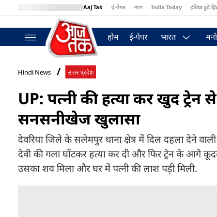
Aaj Tak
ई-पेपर
বাংলা
India Today
इंडिया टुडे हिं
MumbaiTak
BT Bazaar
Cosmopolitan
Harper's Bazaar
Northea
होम
ई-पेपर
भारत
मनो
Hindi News
उत्तर प्रदेश
UP: पत्नी की हत्या कर खुद ट्रेन
सनसनीखेज खुलासा
देवरिया जिले के सलेमपुर थाना क्षेत्र में दिल दहला देने व
देवी की गला घोंटकर हत्या कर दी और फिर ट्रेन के आगे क
उसका शव मिला और घर में पत्नी की लाश पड़ी मिली.