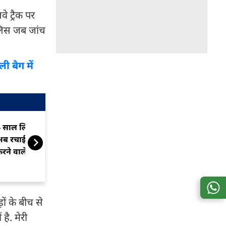
े ट्रैक पर
ुलिस जब जांच
ी बैग में
 साल लिव इन में रहे, दो बच्चे हुए,
घर में घुसकर बी
ब रचाई शादी... ईंट-भट्ठे में काम
रेप, चीख-पुकार 
रने वाले कपल की प्रेम कहानी
कूदकर भागा आर
ं के बीच से
है. मेरी