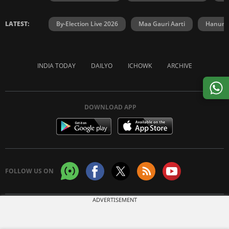
LATEST:
By-Election Live 2026
Maa Gauri Aarti
Hanuma
INDIA TODAY
DAILYO
ICHOWK
ARCHIVE
DOWNLOAD APP
FOLLOW US ON
ADVERTISEMENT
Copyright © 2026 Living Media India Limited. For reprint rights:
Syndications
Today