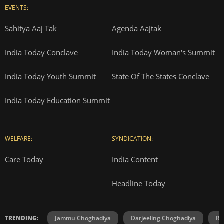
EVENTS:
Sahitya Aaj Tak
Agenda Aajtak
India Today Conclave
India Today Woman's Summit
India Today Youth Summit
State Of The States Conclave
India Today Education Summit
WELFARE:
SYNDICATION:
Care Today
India Content
Headline Today
TRENDING:
Jammu Choghadiya
Darjeeling Choghadiya
Ra