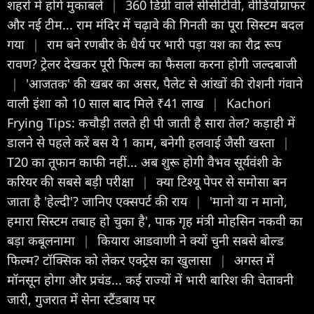
शहरों में होंगे मुकाबले
|
360 डिग्री वाले सीसीटीवी, वीडियोग्राफर
और नई टीम... राम मंदिर में चढ़ावे की गिनती का पूरा सिस्टम बदल
गया
|
राम बने रणबीर के धैर्य पर भारी पड़ा यश का रौद्र रूप
रावण? ट्रेलर देखकर पूरी फिल्म का फैसला करना होगी जल्दबाजी
|
'आजतक' की खबर का असर, पैलेट से आंखों की रोशनी गंवाने
वाली इंशा को 10 साल बाद मिले ₹41 लाख
|
Kachori
Frying Tips: कचौड़ी तलते ही पी जाती है सारा तेल? कड़ाही में
डालने से पहले करें बस ये 1 काम, बनेगी हलवाई जैसी खस्ता
|
T20 का तूफान काफी नहीं... अब शुरू होगी वैभव सूर्यवंशी के
करियर की सबसे बड़ी परीक्षा
|
क्या टिश्यू पेपर से समोसा बन
जाता है 'हेल्दी'? जानिए एक्सपर्ट की राय
|
'मानो या न मानो,
हमारा सिस्टम तबाह हो चुका है', पाक गृह मंत्री मोहसिन नकवी का
बड़ा कबूलनामा
|
कियारा आडवाणी ने क्यों चुनी सबसे बोल्ड
फिल्म? टॉक्सिक को लेकर एक्ट्रेस का खुलासा
|
अगस्त में
मॉनसून होगा और प्रचंड... कई राज्यों में भारी बारिश की चेतावनी
जारी, गुजरात में सेना स्टैंडबाय पर