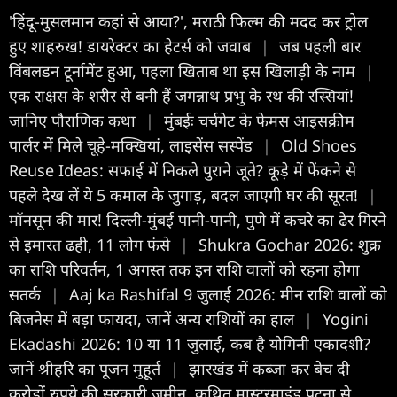
'हिंदू-मुसलमान कहां से आया?', मराठी फिल्म की मदद कर ट्रोल
हुए शाहरुख! डायरेक्टर का हेटर्स को जवाब
|
जब पहली बार
विंबलडन टूर्नामेंट हुआ, पहला खिताब था इस खिलाड़ी के नाम
|
एक राक्षस के शरीर से बनी हैं जगन्नाथ प्रभु के रथ की रस्सियां!
जानिए पौराणिक कथा
|
मुंबईः चर्चगेट के फेमस आइसक्रीम
पार्लर में मिले चूहे-मक्खियां, लाइसेंस सस्पेंड
|
Old Shoes
Reuse Ideas: सफाई में निकले पुराने जूते? कूड़े में फेंकने से
पहले देख लें ये 5 कमाल के जुगाड़, बदल जाएगी घर की सूरत!
|
मॉनसून की मार! दिल्ली-मुंबई पानी-पानी, पुणे में कचरे का ढेर गिरने
से इमारत ढही, 11 लोग फंसे
|
Shukra Gochar 2026: शुक्र
का राशि परिवर्तन, 1 अगस्त तक इन राशि वालों को रहना होगा
सतर्क
|
Aaj ka Rashifal 9 जुलाई 2026: मीन राशि वालों को
बिजनेस में बड़ा फायदा, जानें अन्य राशियों का हाल
|
Yogini
Ekadashi 2026: 10 या 11 जुलाई, कब है योगिनी एकादशी?
जानें श्रीहरि का पूजन मुहूर्त
|
झारखंड में कब्जा कर बेच दी
करोड़ों रुपये की सरकारी जमीन, कथित मास्टरमाइंड पटना से