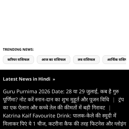
TRENDING NEWS:
करियर राशिफल
आज का राशिफल
लव राशिफल
आर्थिक राशिफ
Latest News in Hindi
»
Guru Purnima 2026 Date: 28 या 29 जुलाई, कब है गुरु
पूर्णिमा? नोट करें स्नान-दान का शुभ मुहूर्त और पूजन विधि
|
ट्रंप
का एक ऐलान और कच्चे तेल की कीमतों में बड़ी गिरावट
|
Katrina Kaif Favourite Drink: पालक-केले की स्मूदी में
मिलाकर पिएं ये 1 चीज, कटरीना कैफ की तरह फिटनेस और ग्लोइंग