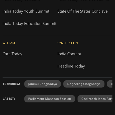
India Today Youth Summit
State Of The States Conclave
India Today Education Summit
WELFARE:
SYNDICATION:
Care Today
India Content
Headline Today
TRENDING:
Jammu Choghadiya
Darjeeling Choghadiya
Ra
LATEST:
Parliament Monsoon Session
Cockroach Janta Party